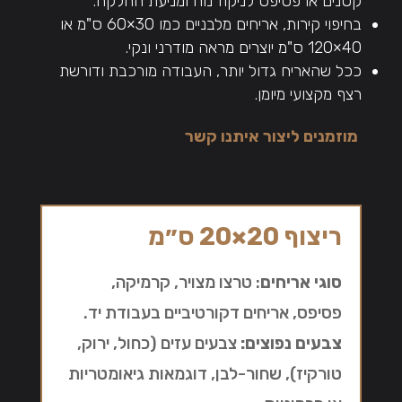
קטנים או פסיפס לניקוז נוח ומניעת החלקה.
בחיפוי קירות, אריחים מלבניים כמו 30×60 ס"מ או
40×120 ס"מ יוצרים מראה מודרני ונקי.
ככל שהאריח גדול יותר, העבודה מורכבת ודורשת
רצף מקצועי מיומן.
מוזמנים ליצור איתנו קשר
ריצוף 20×20 ס״מ
סוגי אריחים
: טרצו מצויר, קרמיקה,
פסיפס, אריחים דקורטיביים בעבודת יד.
צבעים נפוצים:
צבעים עזים (כחול, ירוק,
טורקיז), שחור-לבן, דוגמאות גיאומטריות