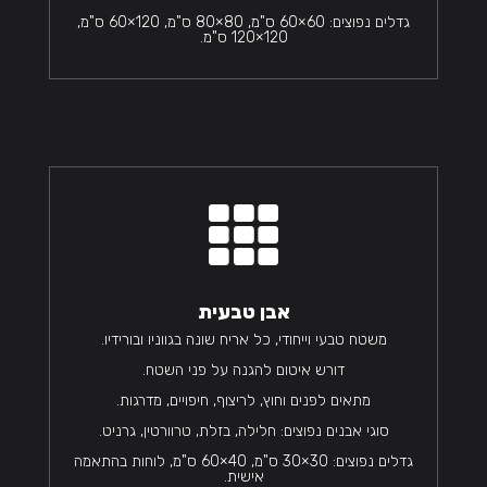
גדלים נפוצים: 60×60 ס"מ, 80×80 ס"מ, 120×60 ס"מ,
120×120 ס"מ.

אבן טבעית
משטח טבעי וייחודי, כל אריח שונה בגווניו ובורידיו.
דורש איטום להגנה על פני השטח.
מתאים לפנים וחוץ, לריצוף, חיפויים, מדרגות.
סוגי אבנים נפוצים: חלילה, בזלת, טרוורטין, גרניט.
גדלים נפוצים: 30×30 ס"מ, 40×60 ס"מ, לוחות בהתאמה
אישית.