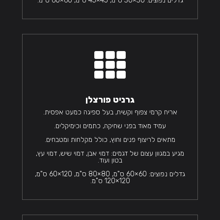
גדלים נפוצים: 30×30 ס"מ, 45×45 ס"מ, 60×60 ס"מ.

גרניט פורצלן
אריח קרמי צפוף וקשיח, בעל ספיגה כמעט אפסית.
עמיד מאוד בפני שחיקה, כתמים וכימיקלים.
מתאים לריצוף פנים וחוץ, כולל מקלחות ומטבחים.
מגיע במגוון עצום של דגמים: דמוי אבן, דמוי שיש, דמוי עץ,
בטון ועוד.
גדלים נפוצים: 60×60 ס"מ, 80×80 ס"מ, 120×60 ס"מ,
120×120 ס"מ.