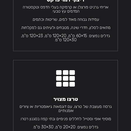
אריחי גרניט פורצלן או קרמיקה בעלי הדפס וטקסטורה
המדמים עץ טבעי.
עמידות גבוהה מאוד למים, שריטות וכתמים.
מתאים לסלון, חדרי שינה, מטבחים ולעיתים גם למקלחות.
גדלים נפוצים: 15×60 ס"מ, 20×120 ס"מ, 23×120 ס"מ,
30×120 ס"מ.

טרצו מצויר
גרסה מעוצבת של טרצו, עם דוגמאות גיאומטריות או ציורים
אומנותיים.
מוסיף אופי וסטייל לחללים פנימיים ובתי קפה בסגנון רטרו.
גדלים נפוצים: 20×20 ס"מ, 30×30 ס"מ.