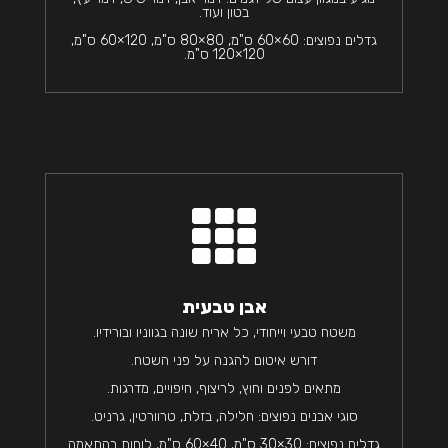
בטון ועוד.
גדלים נפוצים: 60×60 ס"מ, 80×80 ס"מ, 120×60 ס"מ,
120×120 ס"מ.

אבן טבעית
משטח טבעי וייחודי, כל אריח שונה בגווניו ובורידיו.
דורש איטום להגנה על פני השטח.
מתאים לפנים וחוץ, לריצוף, חיפויים, מדרגות.
סוגי אבנים נפוצים: חלילה, בזלת, טרוורטין, גרניט.
גדלים נפוצים: 30×30 ס"מ, 40×60 ס"מ, לוחות בהתאמה