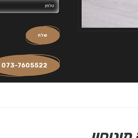
שלח
073-7605522
מונוסון