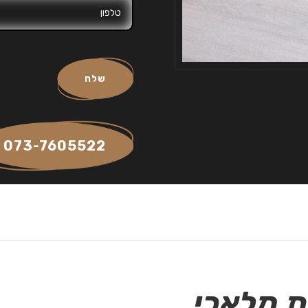
שלח
073-7605522
ת מלאכי