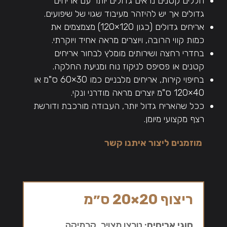
חללים קטנים נראים גדולים יותר עם אריחים
גדולים אך יש להיזהר מעיבוד שגוי של שיפועים.
אריחים גדולים (כגון 120×120) מצמצמים את
כמות קווי הרובה, ויוצרים מראה אחיד ויוקרתי.
בחדרי רחצה ושירותים מומלץ לבחור אריחים
קטנים או פסיפס לניקוז נוח ומניעת החלקה.
בחיפוי קירות, אריחים מלבניים כמו 30×60 ס"מ או
40×120 ס"מ יוצרים מראה מודרני ונקי.
ככל שהאריח גדול יותר, העבודה מורכבת ודורשת
רצף מקצועי מיומן.
מוזמנים ליצור איתנו קשר
ריצוף 20×20 ס״מ
סוגי אריחים
: טרצו מצויר, קרמיקה,