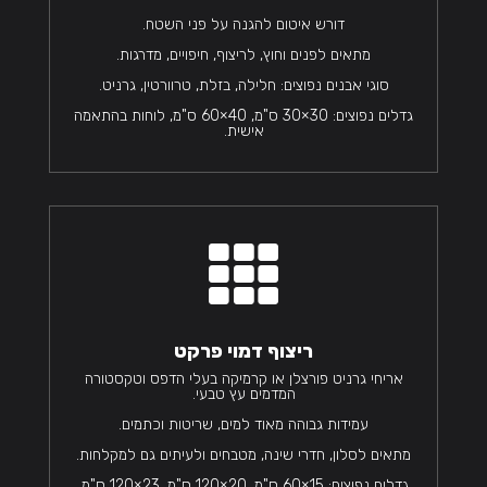
דורש איטום להגנה על פני השטח.
מתאים לפנים וחוץ, לריצוף, חיפויים, מדרגות.
סוגי אבנים נפוצים: חלילה, בזלת, טרוורטין, גרניט.
גדלים נפוצים: 30×30 ס"מ, 40×60 ס"מ, לוחות בהתאמה
אישית.

ריצוף דמוי פרקט
אריחי גרניט פורצלן או קרמיקה בעלי הדפס וטקסטורה
המדמים עץ טבעי.
עמידות גבוהה מאוד למים, שריטות וכתמים.
מתאים לסלון, חדרי שינה, מטבחים ולעיתים גם למקלחות.
גדלים נפוצים: 15×60 ס"מ, 20×120 ס"מ, 23×120 ס"מ,