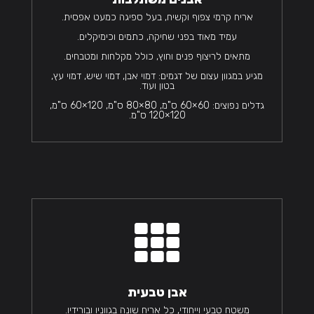
אריח קרמי צפוף וקשיח, בעל ספיגה כמעט אפסית.
עמיד מאוד בפני שחיקה, כתמים וכימיקלים.
מתאים לריצוף פנים וחוץ, כולל מקלחות ומטבחים.
מגיע במגוון עצום של דגמים: דמוי אבן, דמוי שיש, דמוי עץ,
בטון ועוד.
גדלים נפוצים: 60×60 ס"מ, 80×80 ס"מ, 120×60 ס"מ,
120×120 ס"מ.

אבן טבעית
משטח טבעי וייחודי, כל אריח שונה בגווניו ובורידיו.