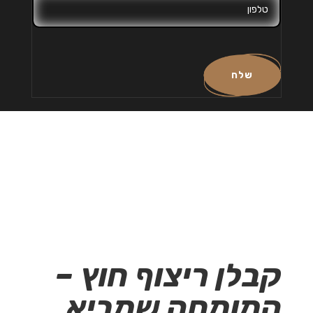
שלח
קבלן ריצוף חוץ –
המומחה שמביא