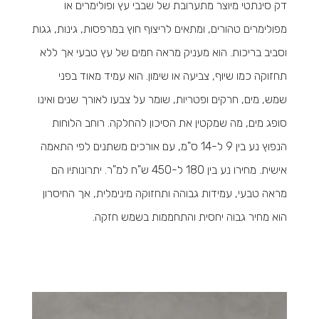
דק סינתטי מיוצר מתערובת של שבבי עץ ופולימרים או
מפולימרים טהורים, ומתאים לריצוף חוץ במרפסות, גינות, גגות
וסביב בריכות. הוא מעניק מראה חמים של עץ טבעי אך ללא
תחזוקה כמו שיוף, צביעה או שימון. הוא עמיד מאוד בפני
שמש, מים, חרקים ופטריות, שומר על צבעו לאורך שנים ואינו
סופג מים, מה שמקטין את הסיכון להחלקה. רוחב הלוחות
הנפוץ נע בין 9 ל-14 ס"מ, עם אורכים משתנים לפי התאמה
אישית. מחירו נע בין 180 ל-450 ש"ח למ"ר. יתרונותיו הם
מראה טבעי, עמידות גבוהה ותחזוקה מינימלית, אך החיסרון
הוא מחיר גבוה יחסית והתחממות בשמש חזקה.