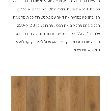
מתאים לפנים וחוץ ומעניק מראה תעשייתי מודרני. ניתן להשיגו
בגוונים ודוגמאות שונות, במראה מט, חצי מבריק או מבריק.
הוא מתאפיין במראה אחיד אך עם טקסטורות קלות מתנועות
הכלים בהם מחליקים את הבטון. מחירו נע בין 130 ל-250
ש"ח למ"ר כולל יציקה וליטוש. יתרונותיו הם עמידות גבוהה,
מראה מודרני וקלות ניקוי, אך הוא עלול להיסדק, קר למגע
ודורש איטום איכותי.