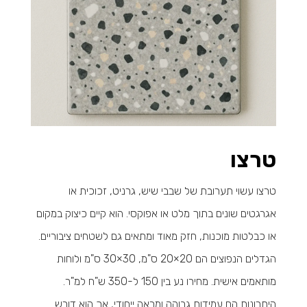
טרצו
טרצו עשוי תערובת של שבבי שיש, גרניט, זכוכית או
אגרגטים שונים בתוך מלט או אפוקסי. הוא קיים כיצוק במקום
או כבלטות מוכנות, חזק מאוד ומתאים גם לשטחים ציבוריים.
הגדלים הנפוצים הם 20×20 ס"מ, 30×30 ס"מ ולוחות
מותאמים אישית. מחירו נע בין 150 ל-350 ש"ח למ"ר.
היתרונות הם עמידות גבוהה ומראה ייחודי, אך הוא דורש