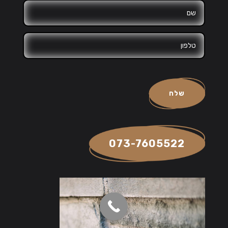
שלח
073-7605522