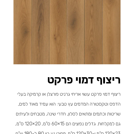
ריצוף דמוי פרקט
ריצוף דמוי פרקט עשוי אריחי גרניט פורצלן או קרמיקה בעלי
הדפס וטקסטורה המדמים עץ טבעי. הוא עמיד מאוד למים,
שריטות וכתמים ומתאים לסלון, חדרי שינה, מטבחים ולעיתים
גם למקלחות. גדלים נפוצים הם 15×60 ס"מ, 20×120 ס"מ,
23×120 ס"מ ו-30×120 ס"מ. מחירו נע בין 80 ל-180 ש"ח