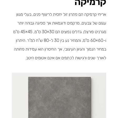
קרמיקה
אריחי קרמיקה הם פתרון זול יחסית לריצוף פנים, בעלי מגוון
עצום של צבעים, מרקמים ודוגמאות אך ספיגה גבוהה יותר
מגרניט פורצלן. גדלים נפוצים הם 30×30 ס"מ, 45×45 ס"מ
ו-60×60 ס"מ, והמחיר נע בין 30 ל-80 ש"ח למ"ר. היתרון
במחיר הנמוך והגיוון העיצובי, אך החיסרון הוא עמידות פחותה
לאורך שנים ורגישות לכתמים אם אינם אטומים היטב.